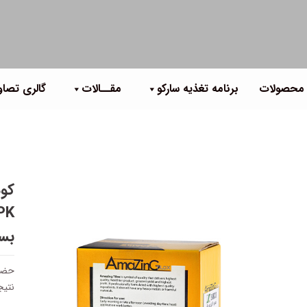
 محصولات
برنامه تغذیه سارکو
مقــالات
گالری تصاو
کود ۳۴-۵۲-۰
NPK پـودری،
بسته 
حضور
نتیج